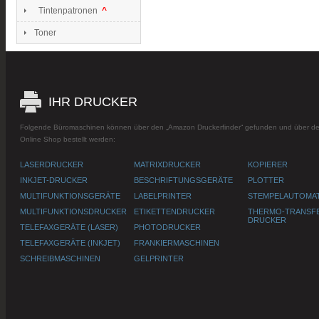
Tintenpatronen
^
Toner
IHR DRUCKER
Folgende Büromaschinen können über den „Amazon Druckerfinder“ gefunden und über 
Online Shop bestellt werden:
LASERDRUCKER
MATRIXDRUCKER
KOPIERER
INKJET-DRUCKER
BESCHRIFTUNGSGERÄTE
PLOTTER
MULTIFUNKTIONSGERÄTE
LABELPRINTER
STEMPELAUTOMA
MULTIFUNKTIONSDRUCKER
ETIKETTENDRUCKER
THERMO-TRANSF
DRUCKER
TELEFAXGERÄTE (LASER)
PHOTODRUCKER
TELEFAXGERÄTE (INKJET)
FRANKIERMASCHINEN
SCHREIBMASCHINEN
GELPRINTER