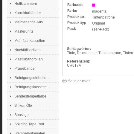
Heftklammern
Farbcode
Farbe
magenta
Korrekturbänder
Produktart
Tintenpatrone
Maintenance-Kits
Produkttyp
Original
Pack
(1er-Pack)
Masterunits
Mehrfachkassetten
Schlagwörter:
Nachfüllspritzen
Tinte, Druckertinte, Tintenpatrone, Tinte
Plastikbandrollen
Referenz(en):
CH617A
Prägebänder
Reinigungseinheite...
Seite drucken
Reinigungskassette...
Sendestempelfarbe
Silikon Öle
Sonstige
Splicing Tape Roll...
Stempelautomaten