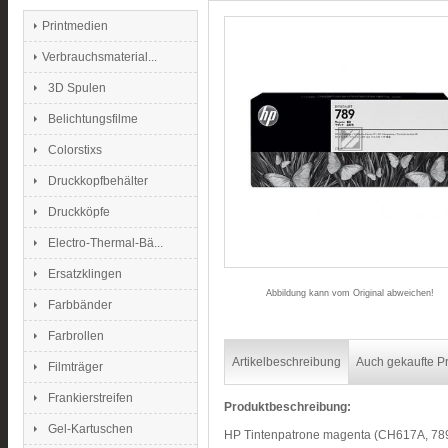
Printmedien
Verbrauchsmaterial...
3D Spulen
Belichtungsfilme
Colorstixs
Druckkopfbehälter
Druckköpfe
Electro-Thermal-Bä...
Ersatzklingen
Abbildung kann vom Original abweichen!
Farbbänder
Farbrollen
Artikelbeschreibung
Auch gekaufte P
Filmträger
Frankierstreifen
Produktbeschreibung:
Gel-Kartuschen
HP Tintenpatrone magenta (CH617A, 78