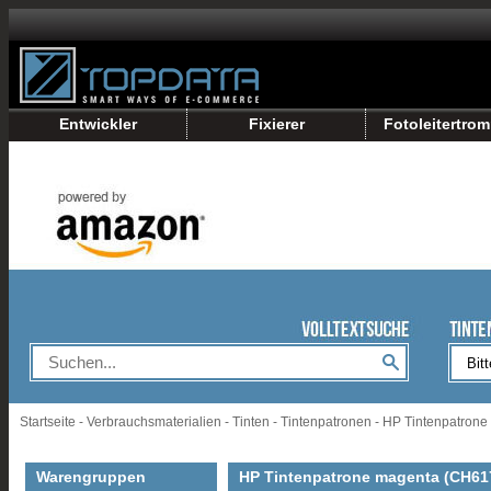
Entwickler
Fixierer
Fotoleitertro
Startseite
-
Verbrauchsmaterialien
-
Tinten
-
Tintenpatronen
-
HP Tintenpatrone
Warengruppen
HP Tintenpatrone magenta (CH61